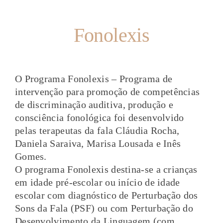
Fonolexis
O Programa Fonolexis – Programa de
interven
ão para promo
ão de competências
ç
ç
de discrimina
ão auditiva, produ
ão e
ç
ç
consciência fonológica foi desenvolvido
pelas terapeutas da fala Cláudia Rocha,
Daniela Saraiva, Marisa Lousada e Inês
Gomes.
O programa Fonolexis destina-se a crian
as
ç
em idade pré-escolar ou início de idade
escolar com diagnóstico de Perturba
ão dos
ç
Sons da Fala (PSF) ou com Perturba
ão do
ç
Desenvolvimento da Linguagem (com