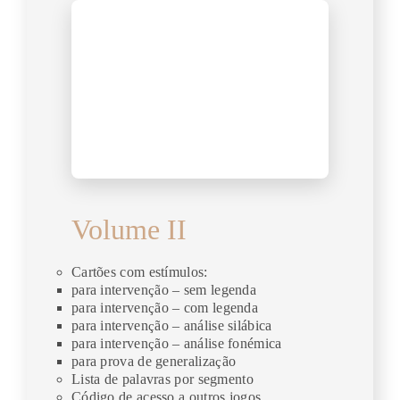
Volume II
Cartões com estímulos:
para interven
ç
ão – sem legenda
para interven
ç
ão – com legenda
para interven
ç
ão – análise silábica
para interven
ç
ão – análise fonémica
para prova de generaliza
ç
ão
Lista de palavras por segmento
Código de acesso a outros jogos