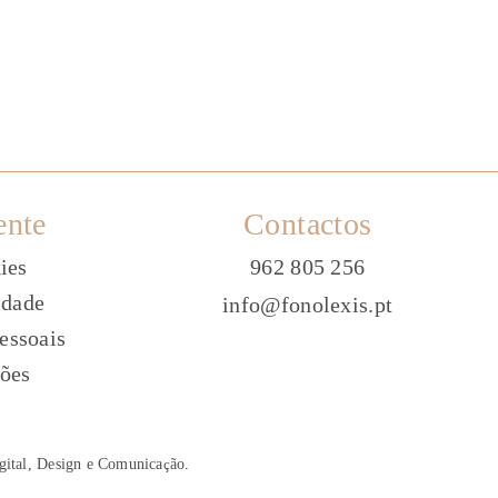
ente
Contactos
ies
962 805 256
idade
info@fonolexis.pt
essoais
ões
gital, Design e Comunica
ç
ão
.