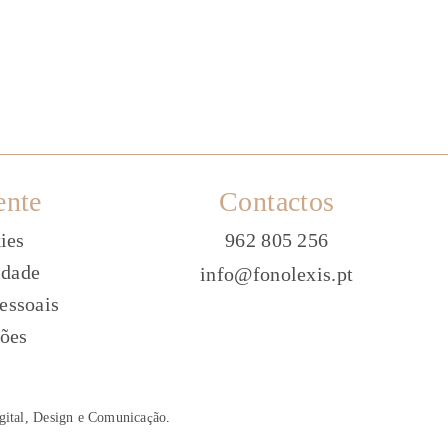
ente
Contactos
ies
962 805 256
idade
info@fonolexis.pt
essoais
ões
gital, Design e Comunica
ç
ão
.