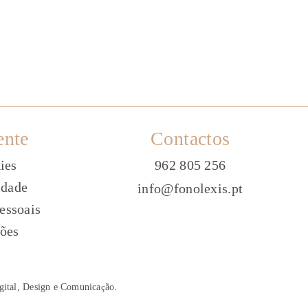
ente
Contactos
ies
962 805 256
idade
info@fonolexis.pt
essoais
ões
gital, Design e Comunica
ç
ão
.