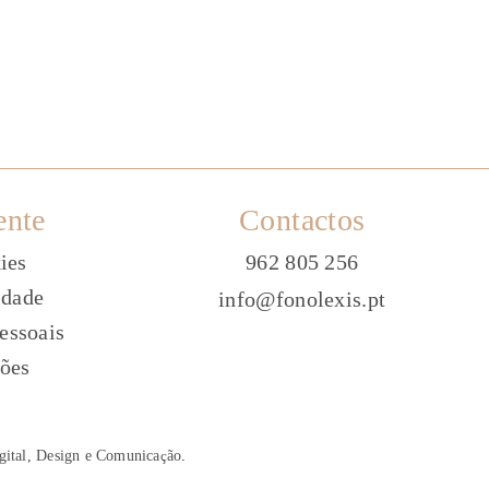
ente
Contactos
ies
962 805 256
idade
info@fonolexis.pt
essoais
ões
gital, Design e Comunica
ç
ão
.