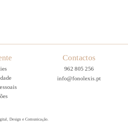
ente
Contactos
ies
962 805 256
idade
info@fonolexis.pt
essoais
ões
gital, Design e Comunica
ç
ão
.