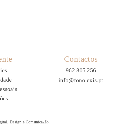
ente
Contactos
ies
962 805 256
idade
info@fonolexis.pt
essoais
ões
gital, Design e Comunica
ç
ão
.