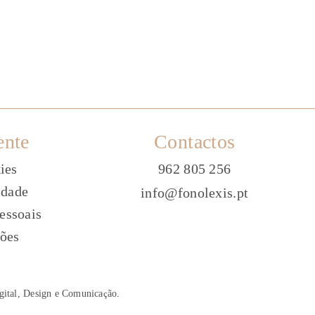
ente
Contactos
ies
962 805 256
idade
info@fonolexis.pt
essoais
ões
gital, Design e Comunica
ç
ão
.