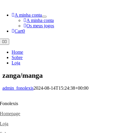
Skip
to
A minha conta
content
A minha conta
Os meus jogos
Cart
0
Toggle
Navigation
Home
Sobre
Loja
zanga/manga
admin_fonolexis
2024-08-14T15:24:38+00:00
Fonolexis
Homepage
Loja