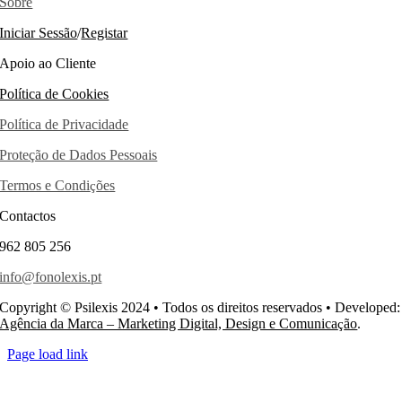
Sobre
Iniciar Sessão
/
Registar
Apoio ao Cliente
Política de Cookies
Política de Privacidade
Proteção de Dados Pessoais
Termos e Condi
ões
ç
Contactos
962 805 256
info@fonolexis.pt
Copyright © Psilexis 2024 • Todos os direitos reservados • Developed:
Agência da Marca – Marketing Digital, Design e Comunica
ão
.
ç
Page load link
Go
to
Top