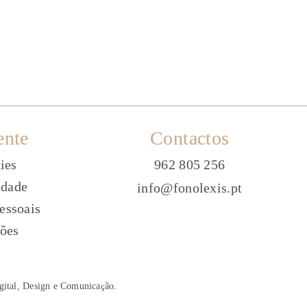
ente
Contactos
ies
962 805 256
idade
info@fonolexis.pt
essoais
ões
gital, Design e Comunica
ç
ão
.