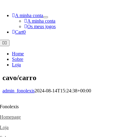
Skip
to
A minha conta
content
A minha conta
Os meus jogos
Cart
0
Toggle
Navigation
Home
Sobre
Loja
cavo/carro
admin_fonolexis
2024-08-14T15:24:38+00:00
Fonolexis
Homepage
Loja