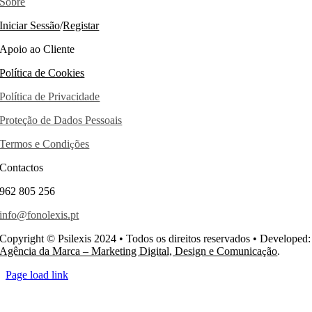
Sobre
Iniciar Sessão
/
Registar
Apoio ao Cliente
Política de Cookies
Política de Privacidade
Proteção de Dados Pessoais
Termos e Condi
ões
ç
Contactos
962 805 256
info@fonolexis.pt
Copyright © Psilexis 2024 • Todos os direitos reservados • Developed:
Agência da Marca – Marketing Digital, Design e Comunica
ão
.
ç
Page load link
Go
to
Top