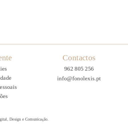
ente
Contactos
ies
962 805 256
idade
info@fonolexis.pt
essoais
ões
gital, Design e Comunica
ç
ão
.