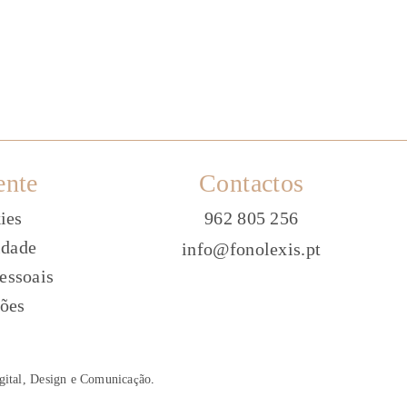
ente
Contactos
ies
962 805 256
idade
info@fonolexis.pt
essoais
ões
gital, Design e Comunica
ç
ão
.