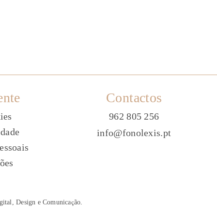
ente
Contactos
ies
962 805 256
idade
info@fonolexis.pt
essoais
ões
gital, Design e Comunica
ç
ão
.