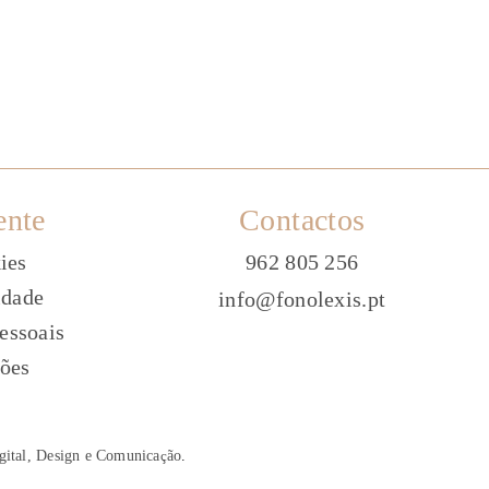
ente
Contactos
ies
962 805 256
idade
info@fonolexis.pt
essoais
ões
gital, Design e Comunica
ç
ão
.