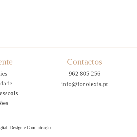
ente
Contactos
ies
962 805 256
idade
info@fonolexis.pt
essoais
ões
gital, Design e Comunica
ç
ão
.