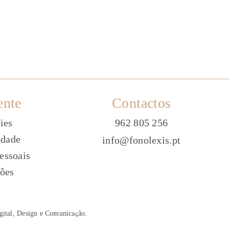
ente
Contactos
ies
962 805 256
idade
info@fonolexis.pt
essoais
ões
gital, Design e Comunica
ç
ão
.