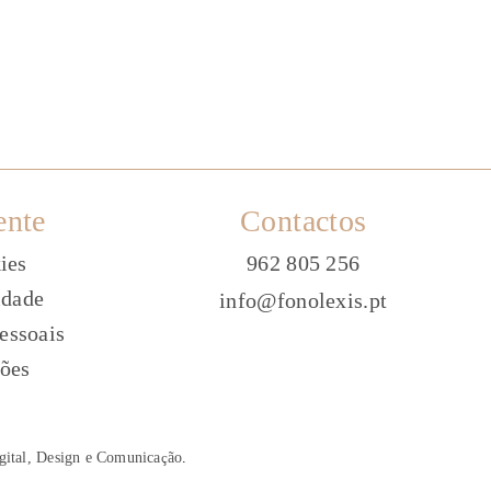
ente
Contactos
ies
962 805 256
idade
info@fonolexis.pt
essoais
ões
gital, Design e Comunica
ç
ão
.