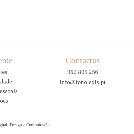
ente
Contactos
ies
962 805 256
idade
info@fonolexis.pt
essoais
ões
gital, Design e Comunica
ç
ão
.