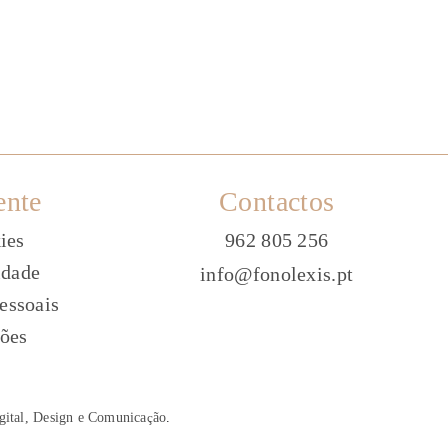
ente
Contactos
ies
962 805 256
idade
info@fonolexis.pt
essoais
ões
gital, Design e Comunica
ç
ão
.