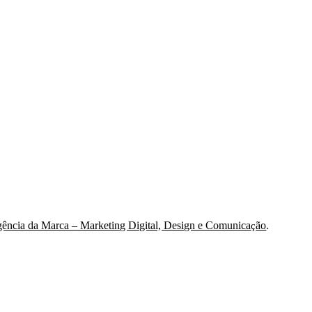
ência da Marca – Marketing Digital, Design e Comunica
ão
.
ç