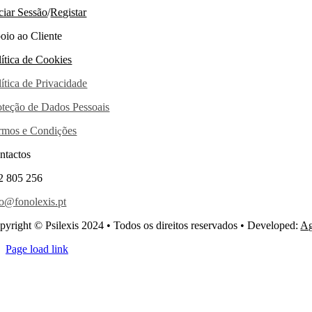
iciar Sessão
/
Registar
oio ao Cliente
lítica de Cookies
lítica de Privacidade
oteção de Dados Pessoais
rmos e Condi
ões
ç
ntactos
2 805 256
fo@fonolexis.pt
pyright © Psilexis 2024 • Todos os direitos reservados • Developed:
Ag
Page load link
Go
to
Top