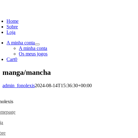
Skip
to
oggle
content
avigation
Home
Sobre
Loja
A minha conta
A minha conta
Os meus jogos
Cart
0
manga/mancha
admin_fonolexis
2024-08-14T15:36:30+00:00
nolexis
mepage
ja
bre