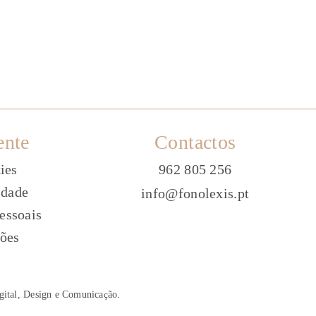
ente
Contactos
ies
962 805 256
idade
info@fonolexis.pt
essoais
ões
gital, Design e Comunica
ç
ão
.