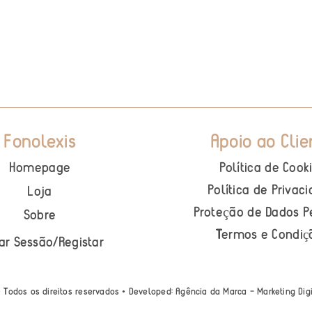
Fonolexis
Apoio ao Clie
Homepage
Política de Cook
Política de Privac
Loja
Proteção de Dados P
Sobre
Termos e Condi
ç
iar Sessão
/
Registar
• Todos os direitos reservados • Developed:
Agência da Marca – Marketing Dig