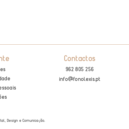
nte
Contactos
ies
962 805 256
idade
info@fonolexis.pt
essoais
ões
ital, Design e Comunica
ão
.
ç