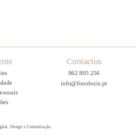
ente
Contactos
ies
962 805 256
idade
info@fonolexis.pt
essoais
ões
gital, Design e Comunica
ç
ão
.