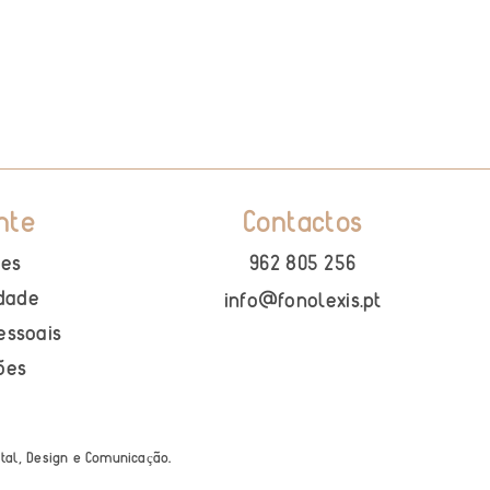
nte
Contactos
ies
962 805 256
idade
info@fonolexis.pt
essoais
ões
ital, Design e Comunica
ão
.
ç