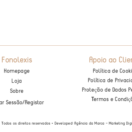
Fonolexis
Apoio ao Clie
Homepage
Política de Cook
Política de Privac
Loja
Proteção de Dados P
Sobre
Termos e Condi
ç
iar Sessão
/
Registar
• Todos os direitos reservados • Developed:
Agência da Marca – Marketing Dig