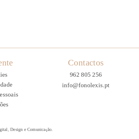
ente
Contactos
ies
962 805 256
idade
info@fonolexis.pt
essoais
ões
gital, Design e Comunica
ç
ão
.