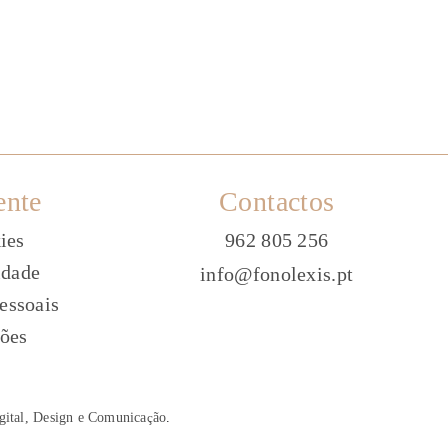
ente
Contactos
ies
962 805 256
idade
info@fonolexis.pt
essoais
ões
gital, Design e Comunica
ç
ão
.