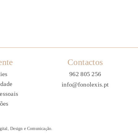
ente
Contactos
ies
962 805 256
idade
info@fonolexis.pt
essoais
ões
gital, Design e Comunica
ç
ão
.