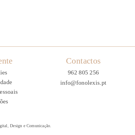
ente
Contactos
ies
962 805 256
idade
info@fonolexis.pt
essoais
ões
gital, Design e Comunica
ç
ão
.