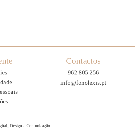
ente
Contactos
ies
962 805 256
idade
info@fonolexis.pt
essoais
ões
gital, Design e Comunica
ç
ão
.