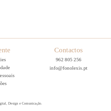
ente
Contactos
ies
962 805 256
idade
info@fonolexis.pt
essoais
ões
gital, Design e Comunica
ç
ão
.