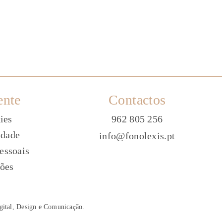
ente
Contactos
ies
962 805 256
idade
info@fonolexis.pt
essoais
ões
gital, Design e Comunica
ç
ão
.