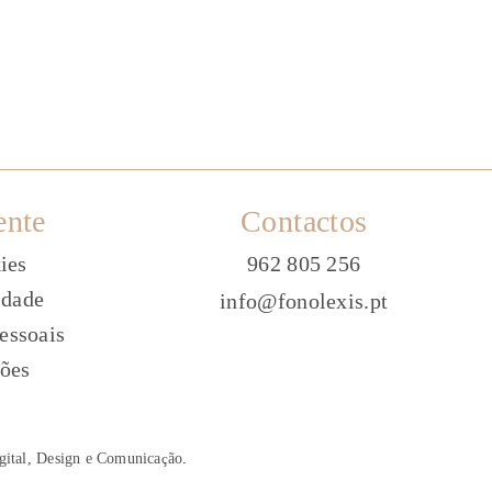
ente
Contactos
ies
962 805 256
idade
info@fonolexis.pt
essoais
ões
gital, Design e Comunica
ç
ão
.