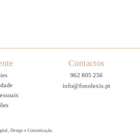
ente
Contactos
ies
962 805 256
idade
info@fonolexis.pt
essoais
ões
gital, Design e Comunica
ç
ão
.