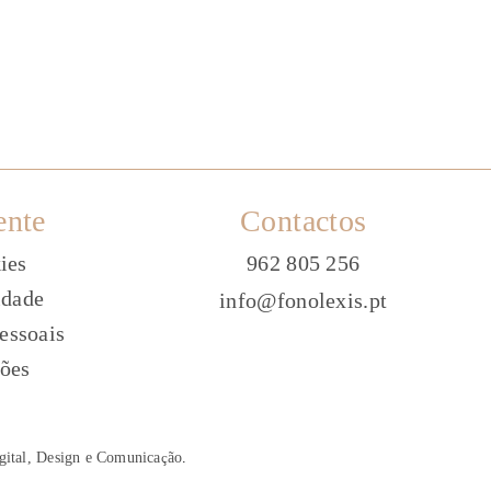
ente
Contactos
ies
962 805 256
idade
info@fonolexis.pt
essoais
ões
gital, Design e Comunica
ç
ão
.