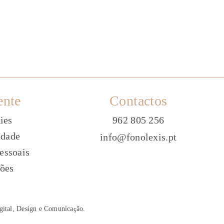
ente
Contactos
ies
962 805 256
idade
info@fonolexis.pt
essoais
ões
gital, Design e Comunica
ç
ão
.