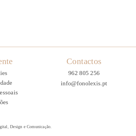
ente
Contactos
ies
962 805 256
idade
info@fonolexis.pt
essoais
ões
gital, Design e Comunica
ç
ão
.