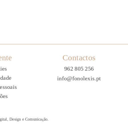
ente
Contactos
ies
962 805 256
idade
info@fonolexis.pt
essoais
ões
gital, Design e Comunica
ç
ão
.