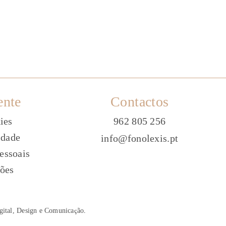
ente
Contactos
ies
962 805 256
idade
info@fonolexis.pt
essoais
ões
gital, Design e Comunica
ç
ão
.