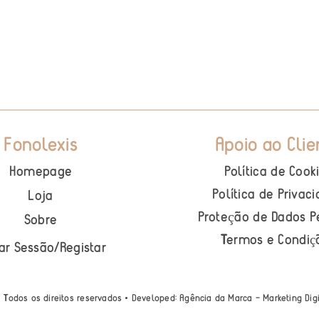
Fonolexis
Apoio ao Clie
Homepage
Política de Cook
Política de Privac
Loja
Proteção de Dados P
Sobre
Termos e Condi
ç
iar Sessão
/
Registar
• Todos os direitos reservados • Developed:
Agência da Marca – Marketing Dig