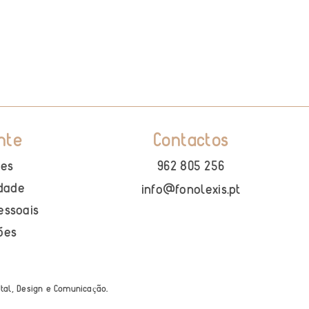
nte
Contactos
ies
962 805 256
idade
info@fonolexis.pt
essoais
ões
ital, Design e Comunica
ão
.
ç